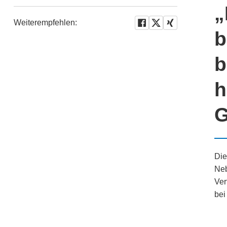
„
Weiterempfehlen:
b
b
h
G
Die
Neb
Ver
bei