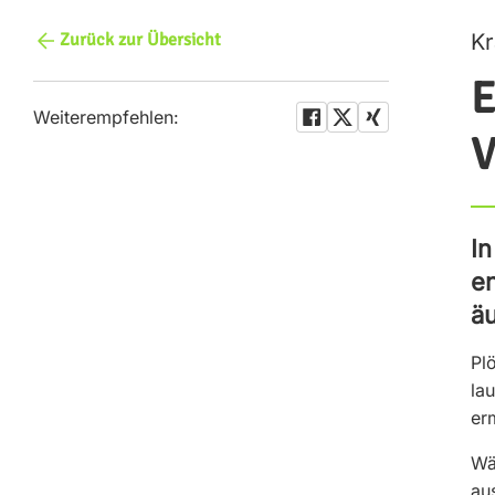
Zurück zur Übersicht
Kr
E
Weiterempfehlen:
V
In
en
äu
Pl
la
erm
Wä
au