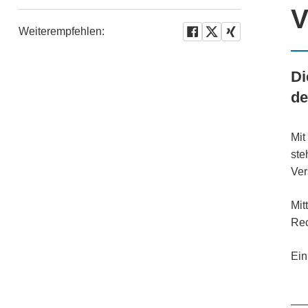
V
Weiterempfehlen:
Di
de
Mit
ste
Ver
Mit
Rec
Ein